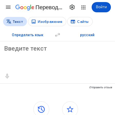
Переводчик
Войти
Текст
Изображения
Сайты
Виды перевода
Перевод текстов
Определить язык
русский
Исходный текст
Результаты перевода
Отправить отзыв
Боковые панели